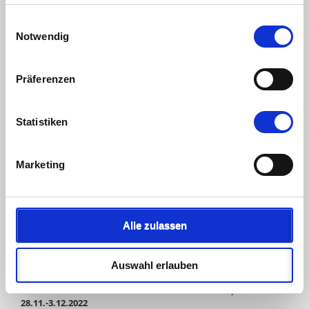
haben oder die sie im Rahmen Ihrer Nutzung der Dienste
gesammelt haben.
Einwilligungsauswahl
Notwendig
Präferenzen
Statistiken
TELEFON
+43 2236 - 86 93 16
Marketing
E-MAIL
office@haanl-mode.at
Guntramsdorfer Str. 103
2340 Mödling
Alle zulassen
Österreich
NEWS & AKTUELLES
Auswahl erlauben
POP-UP X-MAS OUTLET-SALE von WINTERMODE |
28.11.-3.12.2022