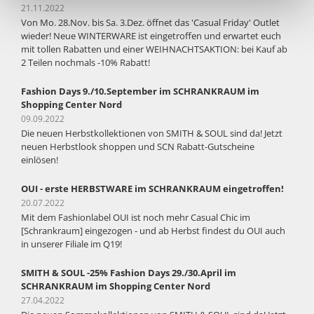
21.11.2022
Von Mo. 28.Nov. bis Sa. 3.Dez. öffnet das 'Casual Friday' Outlet
wieder! Neue WINTERWARE ist eingetroffen und erwartet euch
mit tollen Rabatten und einer WEIHNACHTSAKTION: bei Kauf ab
2 Teilen nochmals -10% Rabatt!
Fashion Days 9./10.September im SCHRANKRAUM im
Shopping Center Nord
09.09.2022
Die neuen Herbstkollektionen von SMITH & SOUL sind da! Jetzt
neuen Herbstlook shoppen und SCN Rabatt-Gutscheine
einlösen!
OUI - erste HERBSTWARE im SCHRANKRAUM eingetroffen!
20.07.2022
Mit dem Fashionlabel OUI ist noch mehr Casual Chic im
[Schrankraum] eingezogen - und ab Herbst findest du OUI auch
in unserer Filiale im Q19!
SMITH & SOUL -25% Fashion Days 29./30.April im
SCHRANKRAUM im Shopping Center Nord
27.04.2022