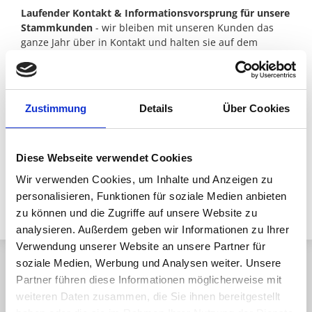
Laufender Kontakt & Informationsvorsprung für unsere
Stammkunden
- wir bleiben mit unseren Kunden das
ganze Jahr über in Kontakt und halten sie auf dem
Laufenden in Bezug auf neue Kollektionen, Abverkauf
und spezielle Angebote.
Unsere Mitarbeiter
sind ein
wichtiger Teil unseres
Zustimmung
Details
Über Cookies
nachhaltigen Unternehmenserfolges.
Deshalb
investieren wir auch laufend in die Aus- und
Weiterbildung unserer Mitarbeiter (Verkaufsschulungen,
Diese Webseite verwendet Cookies
Farb-Typ-Schulungen, etc.), denn die kompetente und
individuelle Beratung unserer Kunden ist unsere größte
Wir verwenden Cookies, um Inhalte und Anzeigen zu
Chance auch in Zukunft am Markt erfolgreich zu sein!
personalisieren, Funktionen für soziale Medien anbieten
zu können und die Zugriffe auf unsere Website zu
analysieren. Außerdem geben wir Informationen zu Ihrer
Verwendung unserer Website an unsere Partner für
soziale Medien, Werbung und Analysen weiter. Unsere
Partner führen diese Informationen möglicherweise mit
weiteren Daten zusammen, die Sie ihnen bereitgestellt
F. HAANL MODEHANDELS GMBH